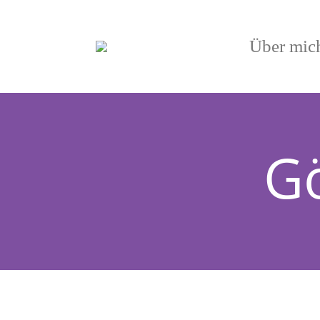
Über mic
G