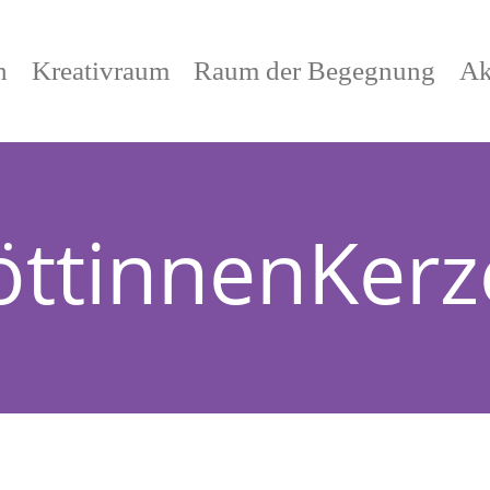
h
Kreativraum
Raum der Begegnung
Ak
öttinnenKerz